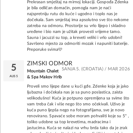
Prekrasan smještaj na mirnoj lokaciji. Gospođa Zdenka
je bila odličan domaćin, pomogla nam je naći
najspretniju rutu do kuće i ugodno i toplo nas je
dočekala. Sam smještaj ima apsolutno sve što nekome
zatreba na odmoru. Prostorije su vrlo lijepo i skladno
uređene i bio nam je užitak provesti vrijeme tamo.
Sauna i jacuzzi su top, a kreveti veliki i vrlo udobni!
Savršeno mjesto za odmoriti mozak i napuniti baterije.
Preporuke svima🩷
ZIMSKI ODMOR
5
SANJA S. (CROATIA) / MAR 2026
Mountain Chalet
AUS 5
& Spa Makov Hrib
Proveli smo lijepe dane u kući gđe. Zdenke koja je jako
ljubazna i dočekala nas je sa puno poslastica, zaista
velikodušno! Kuća je potpuno opremljena sa svime što
vam treba čak i više nego što smo očekivali. Uživo je
kuća puno ljepša nego na fotografijama, sve je novo
renovirano. Spavaće sobe moram pohvaliti koje su 5* ,
toliko udobne sa top krevetima, madracima i
jastucima. Kuća se nalazi na vrhu brda tako da je zrak