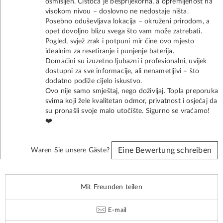
osmišljen. Čistoća je besprijekorna, a opremljenost na
visokom nivou – doslovno ne nedostaje ništa.
Posebno oduševljava lokacija – okruženi prirodom, a
opet dovoljno blizu svega što vam može zatrebati.
Pogled, svjež zrak i potpuni mir čine ovo mjesto
idealnim za resetiranje i punjenje baterija.
Domaćini su izuzetno ljubazni i profesionalni, uvijek
dostupni za sve informacije, ali nenametljivi – što
dodatno podiže cijelo iskustvo.
Ovo nije samo smještaj, nego doživljaj. Topla preporuka
svima koji žele kvalitetan odmor, privatnost i osjećaj da
su pronašli svoje malo utočište. Sigurno se vraćamo!
❤️
Eine Bewertung schreiben
Waren Sie unsere Gäste?
Mit Freunden teilen
E-mail