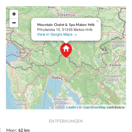
+
×
−
Mountain Chalet & Spa Makov Hrib
Prhutarska 15, 51305 Makov Hrib
View in Google Maps →
Leaflet
| ©
OpenStreetMap
contributors
ENTFERNUNGEN
Meer:
62 km