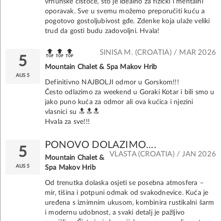
vrhunske čistoće, što je idealno za fizički i mentalni
oporavak. Sve u svemu možemo preporučiti kuću a
pogotovo gostoljubivost gđe. Zdenke koja ulaže veliki
trud da gosti budu zadovoljni. Hvala!
SINISA M. (CROATIA) / MAR 2026
🔝🔝🔝
5
Mountain Chalet & Spa Makov Hrib
AUS 5
Definitivno NAJBOLJI odmor u Gorskom!!!
Često odlazimo za weekend u Goraki Kotar i bili smo u
jako puno kuća za odmor ali ova kućica i njezini
vlasnici su 🔝🔝🔝
Hvala za sve!!!
PONOVO DOLAZIMO....
5
VLASTA (CROATIA) / JAN 2026
Mountain Chalet &
AUS 5
Spa Makov Hrib
Od trenutka dolaska osjeti se posebna atmosfera –
mir, tišina i potpuni odmak od svakodnevice. Kuća je
uređena s iznimnim ukusom, kombinira rustikalni šarm
i modernu udobnost, a svaki detalj je pažljivo