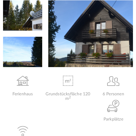
Ferienhaus
Grundstücksfläche 120
6 Personen
2
m
Parkplätze